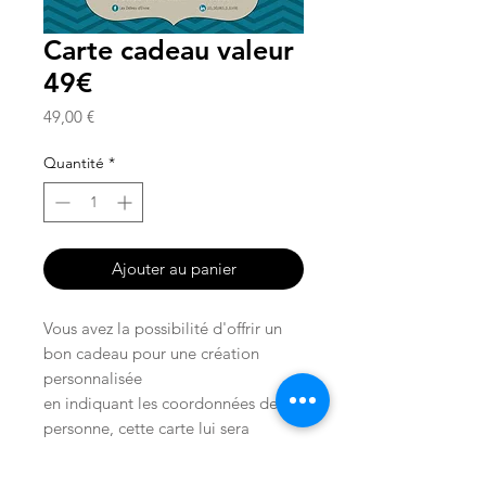
Carte cadeau valeur
49€
Prix
49,00 €
Quantité
*
Ajouter au panier
Vous avez la possibilité d'offrir un
bon cadeau pour une création
personnalisée
en indiquant les coordonnées de la
personne, cette carte lui sera
expadiée de votre part
pratique lorsque l'on veut etre sure