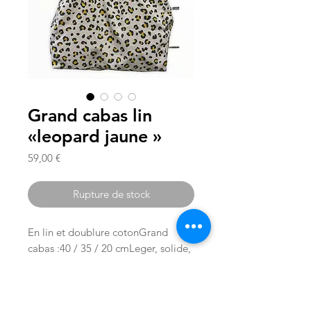
Grand cabas lin
«leopard jaune »
Prix
59,00 €
Rupture de stock
En lin et doublure cotonGrand 
cabas :40 / 35 / 20 cmLeger, solide, 
souple Idéal pour la plage ou 
comme grand fourre tout 