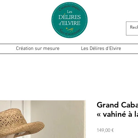
Création sur mesure
Les Délires d'Elvire
Grand Caba
« vahiné à 
Prix
149,00 €