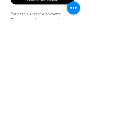
Petit sac ou grande pochette
Tissus d’ameublement jungle aux
doux tons pastels
Anse en cuir amovible
Ses dimensions : 30cm / 20 cm / 7
cm
Boutique
Facebook
Notre histoire
I
nstagram
Contact
© 2025 by Les Délires d'Elvire. Proudly
created with
Wix.com