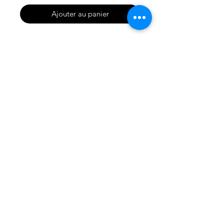
Ajouter au panier
Pochette de sac en toile
d’ameublement
Doublure coton
Détail cuir
Ses dimensions : 25 cm / 18 cm
Boutique
Facebook
Notre histoire
I
nstagram
Contact
© 2025 by Les Délires d'Elvire. Proudly
created with
Wix.com