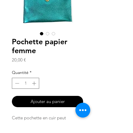
Pochette papier
femme
Prix
20,00 €
Quantité
*
Ajouter au panier
Cette pochette en cuir peut
accueillir papier de voiture et
papier officiels (permis, carte