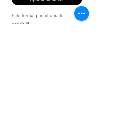
Petit format parfait pour le
quotidien
Cuir de très belle qualité
Bandouilere chaine dorée amovible
Doublure coton inspiration
« aborigènes »
C’est une pièce unique
Boutique
Facebook
Notre histoire
I
nstagram
Contact
© 2025 by Les Délires d'Elvire. Proudly
created with
Wix.com